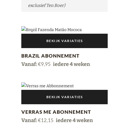
exclusief Ten Boer)
BEKIJK VARIATIES
Dit
BRAZIL ABONNEMENT
product
Vanaf:
€
9,95
iedere 4 weken
heeft
meerdere
variaties.
Deze
optie
BEKIJK VARIATIES
kan
Dit
gekozen
VERRAS ME ABONNEMENT
product
worden
Vanaf:
€
12,15
iedere 4 weken
heeft
op