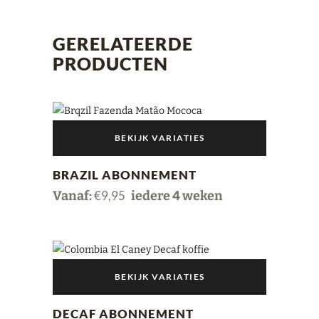
GERELATEERDE
PRODUCTEN
BEKIJK VARIATIES
Dit
BRAZIL ABONNEMENT
product
Vanaf:
€
9,95
iedere 4 weken
heeft
meerdere
variaties.
Deze
optie
BEKIJK VARIATIES
kan
Dit
gekozen
DECAF ABONNEMENT