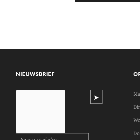
NIEUWSBRIEF
O
Ma
Di
Wo
Do