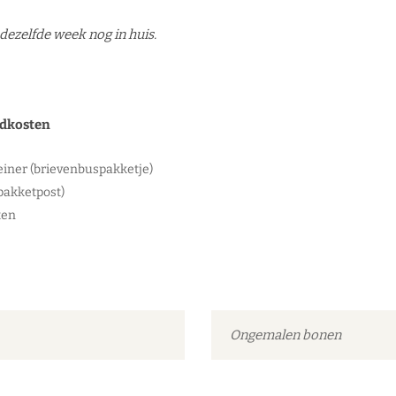
 dezelfde week nog in huis.
ndkosten
iner (brievenbuspakketje)
pakketpost)
ten